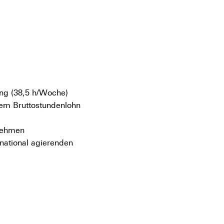
ung (38,5 h/Woche)
inem Bruttostundenlohn
rnehmen
national agierenden